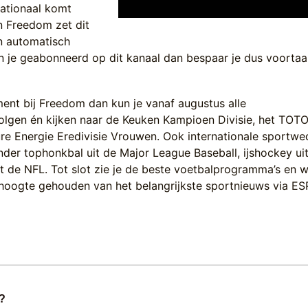
nationaal komt
n Freedom zet dit
n automatisch
n je geabonneerd op dit kanaal dan bespaar je dus voortaa
nt bij Freedom dan kun je vanaf augustus alle
volgen én kijken naar de Keuken Kampioen Divisie, het TO
re Energie Eredivisie Vrouwen. Ook internationale sportwed
er tophonkbal uit de Major League Baseball, ijshockey ui
it de NFL. Tot slot zie je de beste voetbalprogramma’s en 
e hoogte gehouden van het belangrijkste sportnieuws via E
?