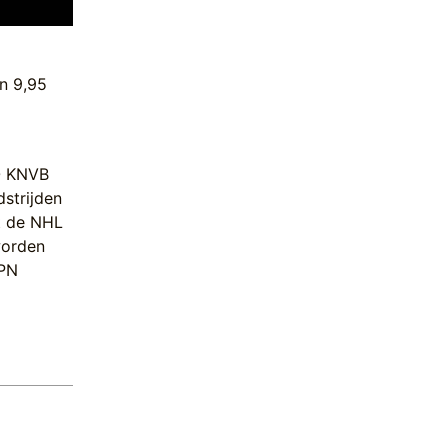
n 9,95
TO KNVB
strijden
t de NHL
worden
SPN