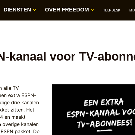
DIENSTEN
OVER FREEDOM
HELPDESK
MI
N-kanaal voor TV-abonn
n alle TV-
een extra ESPN-
dige drie kanalen
kket zitten. Het
N4 en maakt
 overige kanalen
e ESPN pakket. De