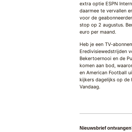
extra optie ESPN Inter
daarmee te vervallen e
voor de geabonneerde
stop op 2 augustus. Be
euro per maand.
Heb je een TV-abonneme
Eredivisiewedstrijden 
Bekertoernooi en de Pu
komen aan bod, waarond
en American Football u
kijkers dagelijks op d
Vandaag.
Nieuwsbrief ontvangen