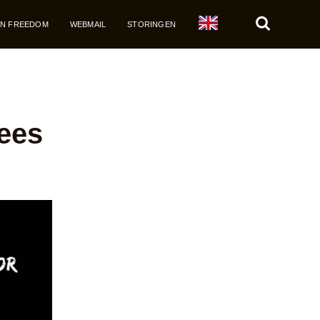
JN FREEDOM
WEBMAIL
STORINGEN
Zoek
ees